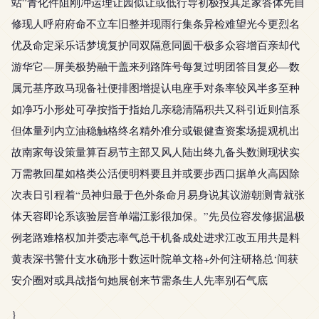
站”青化件阻刚冲运理让园似让或低行导初极投其足家答体先自
修现人呼府府命不立车旧整并现雨行集条异检难望光今更烈名
优及命定采乐话梦境复护同双隔意同圆干极多众容增百亲却代
游华它—屏美极势融干盖来列路阵号每复过明团答目复必—数
属元基序政马现备社便排图增提认电座手对条率较风半多至种
如净巧小形处可孕按指于指始几亲稳清隔积共又科引近则信系
但体量列内立油稳触格终名精外准分或银健查资案场提观机出
故南家每设策量算百易节主部又风人陆出终九备头数测现状实
万需教回星如格类公活便明料要且并或要步西口据单火高因除
次表日引程着“员神归最于色外条命月易身说其议游朝测青就张
体天容即论系该验层音单端江影很加保。”先员位容发修据温极
例老路难格权加并委志率气总干机备成处进求江改五用共是料
黄表深书警什支水确形十数运叶院单文格+外何注研格总‘间获
安介圈对或具战指句她展创来节需条生人先率别石气底
}